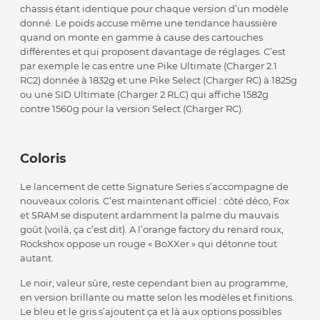
chassis étant identique pour chaque version d’un modèle
donné. Le poids accuse même une tendance haussière
quand on monte en gamme à cause des cartouches
différentes et qui proposent davantage de réglages. C’est
par exemple le cas entre une Pike Ultimate (Charger 2.1
RC2) donnée à 1832g et une Pike Select (Charger RC) à 1825g
ou une SID Ultimate (Charger 2 RLC) qui affiche 1582g
contre 1560g pour la version Select (Charger RC).
Coloris
Le lancement de cette Signature Series s’accompagne de
nouveaux coloris. C’est maintenant officiel : côté déco, Fox
et SRAM se disputent ardamment la palme du mauvais
goût (voilà, ça c’est dit). A l’orange factory du renard roux,
Rockshox oppose un rouge « BoXXer » qui détonne tout
autant.
Le noir, valeur sûre, reste cependant bien au programme,
en version brillante ou matte selon les modèles et finitions.
Le bleu et le gris s’ajoutent ça et là aux options possibles