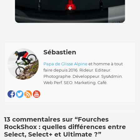
Sébastien
Papa de Glisse Alpine
et homme à tout
faire depuis 2016. Rideur. Editeur.
Photographe. Développeur. SysAdmin.
Web Perf. SEO. Marketing. Café.
13 commentaires sur “
Fourches
RockShox : quelles différences entre
Select, Select+ et Ultimate ?
”