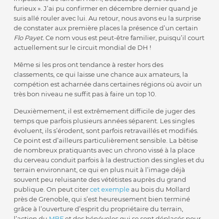
furieux ». J’ai pu confirmer en décembre dernier quand je
suis allé rouler avec lui. Au retour, nous avons eu la surprise
de constater aux première places la présence d’un certain
Flo Payet.
Ce nom vous est peut-être familier, puisqu’il court
actuellement sur le circuit mondial de DH !
Même si les pros ont tendance à rester hors des
classements, ce qui laisse une chance aux amateurs, la
compétion est acharnée dans certaines régions où avoir un
très bon niveau ne suffit pas à faire un top 10.
Deuxièmement, il est extrêmement difficile de juger des
temps que parfois plusieurs années séparent. Les singles
évoluent, ils s’érodent, sont parfois retravaillés et modifiés.
Ce point est d’ailleurs particulièrement sensible. La bêtise
de nombreux pratiquants avec un chrono vissé à la place
du cerveau conduit parfois à la destruction des singles et du
terrain environnant, ce qui en plus nuit à l’image déjà
souvent peu reluisante des vététistes auprès du grand
publique. On peut citer
cet exemple
au bois du Mollard
près de Grenoble, qui s’est heureusement bien terminé
grâce à l’ouverture d’esprit du propriétaire du terrain,
l’action du
MBF
et des bénévoles qui se sont déplacés pour