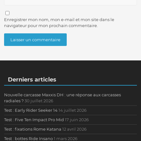
Enregistrer mon nom, mon e-mail et mon site dans le
navigateur pour mon prochain commentaire.
Derniers articles
Nouvelle carcasse Maxxis DH : une réponse aux carcasses
radiales ?
30 juillet 2026
Test : Early Rider Seeker 14
14 juillet 2026
Test : Five Ten Impact Pro Mid
17 juin 2026
Test : fixations Rome Katana
12 avril 2026
Test : bottes Ride Insano
1 mars 2026