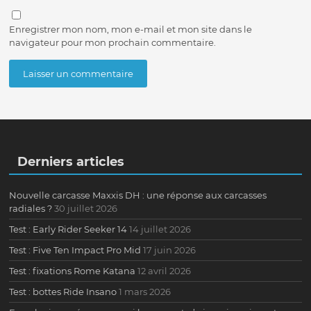
Enregistrer mon nom, mon e-mail et mon site dans le
navigateur pour mon prochain commentaire.
Derniers articles
Nouvelle carcasse Maxxis DH : une réponse aux carcasses
radiales ?
30 juillet 2026
Test : Early Rider Seeker 14
14 juillet 2026
Test : Five Ten Impact Pro Mid
17 juin 2026
Test : fixations Rome Katana
12 avril 2026
Test : bottes Ride Insano
1 mars 2026