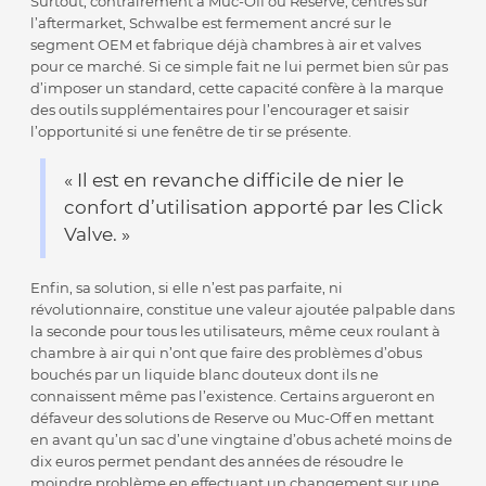
Surtout, contrairement à Muc-Off ou Reserve, centrés sur
l’aftermarket, Schwalbe est fermement ancré sur le
segment OEM et fabrique déjà chambres à air et valves
pour ce marché. Si ce simple fait ne lui permet bien sûr pas
d’imposer un standard, cette capacité confère à la marque
des outils supplémentaires pour l’encourager et saisir
l’opportunité si une fenêtre de tir se présente.
« Il est en revanche difficile de nier le
confort d’utilisation apporté par les Click
Valve. »
Enfin, sa solution, si elle n’est pas parfaite, ni
révolutionnaire, constitue une valeur ajoutée palpable dans
la seconde pour tous les utilisateurs, même ceux roulant à
chambre à air qui n’ont que faire des problèmes d’obus
bouchés par un liquide blanc douteux dont ils ne
connaissent même pas l’existence. Certains argueront en
défaveur des solutions de Reserve ou Muc-Off en mettant
en avant qu’un sac d’une vingtaine d’obus acheté moins de
dix euros permet pendant des années de résoudre le
moindre problème en effectuant un changement sur une