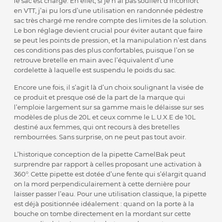
le sac est chargé. En effet, si je n’ai pas souffert d’inconfort
en VTT, j’ai pu lors d’une utilisation en randonnée pédestre
sac très chargé me rendre compte des limites de la solution.
Le bon réglage devient crucial pour éviter autant que faire
se peut les points de pression, et la manipulation n’est dans
ces conditions pas des plus confortables, puisque l’on se
retrouve bretelle en main avec l’équivalent d’une
cordelette à laquelle est suspendu le poids du sac.
Encore une fois, il s’agit là d’un choix soulignant la visée de
ce produit et presque osé de la part de la marque qui
l’emploie largement sur sa gamme mais le délaisse sur ses
modèles de plus de 20L et ceux comme le L.U.X.E de 10L
destiné aux femmes, qui ont recours à des bretelles
rembourrées. Sans surprise, on ne peut pas tout avoir.
L’historique conception de la pipette CamelBak peut
surprendre par rapport à celles proposant une activation à
360°. Cette pipette est dotée d’une fente qui s’élargit quand
on la mord perpendiculairement à cette dernière pour
laisser passer l’eau. Pour une utilisation classique, la pipette
est déjà positionnée idéalement : quand on la porte à la
bouche on tombe directement en la mordant sur cette