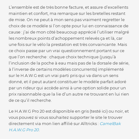
L’ensemble est de très bonne facture, et assure d’excellents
maintien et confort, ma remarque sur les bretelles restant
de mise. On ne peut à mon sens pas vraiment regretter le
choix de ce modèle si l’on opte pour lui en connaissance de
cause : j’ai de mon côté beaucoup apprécié l’utiliser malgré
les nombreux points d’achoppement relevés ça et là, car
une fois sur le vélo la prestation est très convaincante. Mais
ce choix passe par un vrai questionnement portant sur ce
que l’on recherche : chaque choix technique (jusqu’à
l’inclusion de la poche à eau mais pas de la dorsale de série,
à l’inverse de certains modèles concurrents) implémenté
sur le H.A.W.G est un vrai parti pris qui va dans un sens
donné, et il peut autant constituer le modèle parfait adoré
par un rideur qui accède ainsi à une option solide pour un
prix raisonnable que la lie d’un autre ne trouvant en lui rien
de ce qu’il recherche.
Le H.A.W.G Pro 20 est disponible en gris (testé ici) ou noir, et
vous pouvez si vous souhaitez supporter le site le trouver
directement via mon lien affilié sur Alltricks :
CamelBak
H.A.W.G Pro 20
.