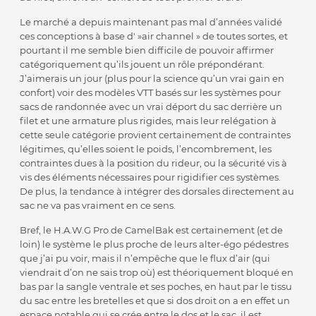
Le marché a depuis maintenant pas mal d’années validé
ces conceptions à base d' »air channel » de toutes sortes, et
pourtant il me semble bien difficile de pouvoir affirmer
catégoriquement qu’ils jouent un rôle prépondérant.
J’aimerais un jour (plus pour la science qu’un vrai gain en
confort) voir des modèles VTT basés sur les systèmes pour
sacs de randonnée avec un vrai déport du sac derrière un
filet et une armature plus rigides, mais leur relégation à
cette seule catégorie provient certainement de contraintes
légitimes, qu’elles soient le poids, l’encombrement, les
contraintes dues à la position du rideur, ou la sécurité vis à
vis des éléments nécessaires pour rigidifier ces systèmes.
De plus, la tendance à intégrer des dorsales directement au
sac ne va pas vraiment en ce sens.
Bref, le H.A.W.G Pro de CamelBak est certainement (et de
loin) le système le plus proche de leurs alter-égo pédestres
que j’ai pu voir, mais il n’empêche que le flux d’air (qui
viendrait d’on ne sais trop où) est théoriquement bloqué en
bas par la sangle ventrale et ses poches, en haut par le tissu
du sac entre les bretelles et que si dos droit on a en effet un
espace notable qui se crée entre le dos et le sac, il est