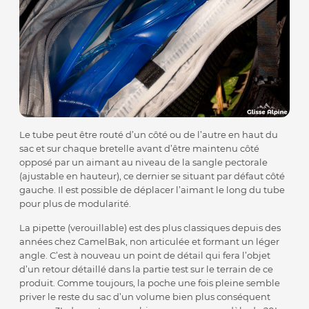
Le tube peut être routé d’un côté ou de l’autre en haut du
sac et sur chaque bretelle avant d’être maintenu côté
opposé par un aimant au niveau de la sangle pectorale
(ajustable en hauteur), ce dernier se situant par défaut côté
gauche. Il est possible de déplacer l’aimant le long du tube
pour plus de modularité.
La pipette (verouillable) est des plus classiques depuis des
années chez CamelBak, non articulée et formant un léger
angle. C’est à nouveau un point de détail qui fera l’objet
d’un retour détaillé dans la partie test sur le terrain de ce
produit. Comme toujours, la poche une fois pleine semble
priver le reste du sac d’un volume bien plus conséquent