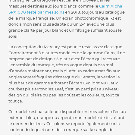
montagne. La catégorie 1 est celle employée par les
masques destinés aux jours blancs, comme le
Cairn Alpha
SPX1000 testé par mes soins
en 2018, toujours au catalogue
de la marque française. Un écran photochromique 1-3 est
donc à mon sens plus adapté qu’un 2-4 avec une plus
grande clarté par jour blanc et un filtrage suffisant sous le
soleil.
La conception du Mercury est pour le reste assez classique.
Contrairement à d’autres modèles de la gamme Cairn, il ne
propose pas de design « à plat » avec l’écran qui recouvre
l’ensemble du masque, très en vogue depuis pas mal
d’années maintenant, mais plutôt un cadre assez fin aux
angles agressifs qui se démarque du Stratos, la version la
plus haut de gamme arborant l’écran Evolight NXT, aux
courbes plus arrondies. Bref, c’est un parti pris au niveau
design qui plaira ou pas, les goûts et les couleurs, tout ça
tout ça.
Ce modèle est par ailleurs disponible en trois coloris d’écran
externe : bleu, orange ou argent, mon modèle de test étant
le dernier des trois. Ce coloris se reporte également sur la
couleur du logo et nom de la marque sur la sangle de