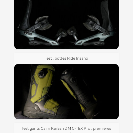
Test : bottes Ride Insano
Test gants Cairn Kailash 2 M C-TEX Pro : premières