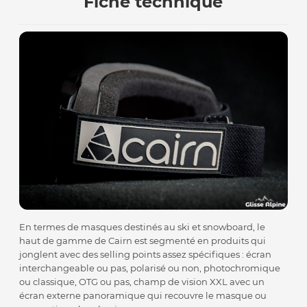
Fiche technique
En termes de masques destinés au ski et snowboard, le
haut de gamme de Cairn est segmenté en produits qui
jonglent avec des selling points assez spécifiques : écran
interchangeable ou pas, polarisé ou non, photochromique
ou classique, OTG ou pas, champ de vision XXL avec un
écran externe panoramique qui recouvre le masque ou