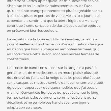
intéressant. Certes, après quelques minutes notre cerveau
s’habitue et on l’oublie. Certains seront aussi de l’avis
qu’une teinte orange prononcée est plutôt agréable sur ou
à côté des pistes et permet de voir la vie en
rose
jaune. J’ai
cependant le sentiment que la teinte légère du Mercury
contribue à cette sensation de clarté et de qualité optique
en préservant bien les couleurs.
L’évacuation de la buée est difficile à évaluer, celle-ci ne
posant réellement problème lors d’une utilisation classique
en station que lors du voyage en remontées fermées, qui,
en l’occurrence cette saison, sont bien restées fermées de
chez fermées.
L’absence de bande en silicone sur la sangle n’a pas été
gênante lors de mes descentes en mode plaisir plus que
ride énervé où j’ai laissé la neige sous les pieds plutôt que
sur le casque. Le masque semble dans son ensemble plutôt
rigide par rapport aux quelques modèles que j’ai sous la
main en écrivant ces lignes, ce qui peut éviter sur le long
termes certains désagréments comme les écrans qui se
décollent, et ne semble pas handicaper une bonne
adaptation au visage.