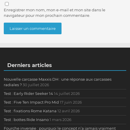
Enregistrer mon nom, mon e-mail et mon site dans le
navigateur pour mon prochain commentaire.
Derniers articles
Nouvelle carcasse Maxxis DH : une réponse aux carcasses
radiales ?
30 juillet 2026
Test : Early Rider Seeker 14
14 juillet 2026
Test : Five Ten Impact Pro Mid
17 juin 2026
Test : fixations Rome Katana
12 avril 2026
Test : bottes Ride Insano
1 mars 2026
Fourche inversée : pourquoi le concept n’a jamais vraiment