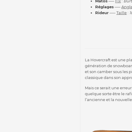
Matos
—–
Fix
:
Burt
Réglages
—–
Angle
Rideur
—–
Taille
:
1
La Hovercraft est une p
génération de snowboards
et son camber sous les 
classique dans son appr
Mais ce serait une erreu
quelque sorte être le ra
l’ancienne et la nouvell