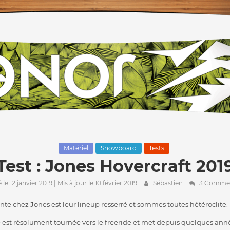
Matériel
Snowboard
Tests
Test : Jones Hovercraft 201
 le 12 janvier 2019
| Mis à jour le 10 février 2019
Sébastien
3 Commen
ante chez Jones est leur lineup resserré et sommes toutes hétéroclite.
est résolument tournée vers le freeride et met depuis quelques anné