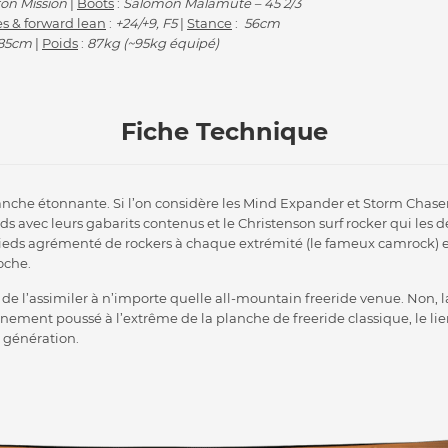
on Mission
|
Boots
:
Salomon Malamute – 45 2/3
s & forward lean
:
+24/+9, F5
|
Stance
:
56cm
85cm
|
Poids
:
87kg (~95kg équipé)
Fiche Technique
lanche étonnante. Si l’on considère les Mind Expander et Storm Chas
 avec leurs gabarits contenus et le Christenson surf rocker qui les 
pieds agrémenté de rockers à chaque extrémité (le fameux camrock) 
oche.
r de l’assimiler à n’importe quelle all-mountain freeride venue. Non, 
finement poussé à l’extrême de la planche de freeride classique, le 
e génération.