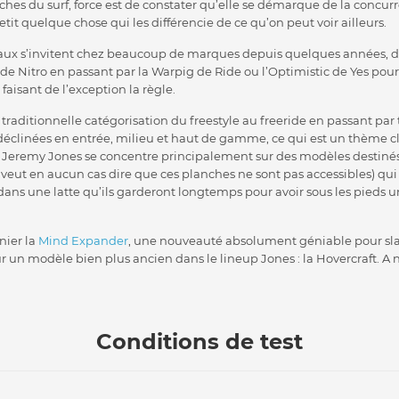
hes du surf, force est de constater qu’elle se démarque de la concurr
it quelque chose qui les différencie de ce qu’on peut voir ailleurs.
inaux s’invitent chez beaucoup de marques depuis quelques années, d
de Nitro en passant par la Warpig de Ride ou l’Optimistic de Yes pour
 faisant de l’exception la règle.
traditionnelle catégorisation du freestyle au freeride en passant par 
clinées en entrée, milieu et haut de gamme, ce qui est un thème c
e Jeremy Jones se concentre principalement sur des modèles destinés
veut en aucun cas dire que ces planches ne sont pas accessibles) qui
dans une latte qu’ils garderont longtemps pour avoir sous les pieds
nier la
Mind Expander
, une nouveauté absolument géniable pour slal
r un modèle bien plus ancien dans le lineup Jones : la Hovercraft. A n
Conditions de test