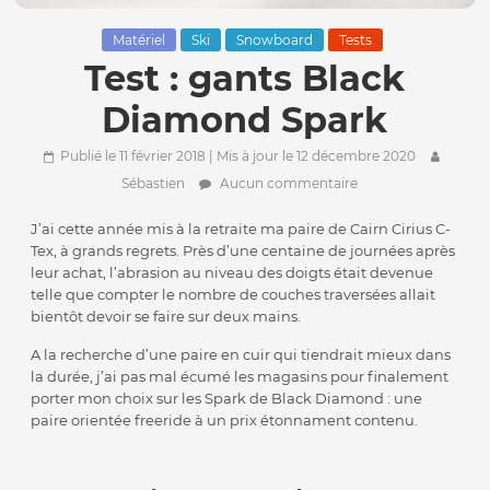
Matériel
Ski
Snowboard
Tests
Test : gants Black
Diamond Spark
Publié le 11 février 2018
| Mis à jour le 12 décembre 2020
Sébastien
Aucun commentaire
J’ai cette année mis à la retraite ma paire de Cairn Cirius C-
Tex, à grands regrets. Près d’une centaine de journées après
leur achat, l’abrasion au niveau des doigts était devenue
telle que compter le nombre de couches traversées allait
bientôt devoir se faire sur deux mains.
A la recherche d’une paire en cuir qui tiendrait mieux dans
la durée, j’ai pas mal écumé les magasins pour finalement
porter mon choix sur les Spark de Black Diamond : une
paire orientée freeride à un prix étonnament contenu.