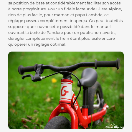
sa position de base et considérablement faciliter son accès
à notre progéniture. Pour un fidèle lecteur de Glisse Alpine,
rien de plus facile, pour maman et papa Lambda, ce
réglage passera complètement inaperçu. On peut toutefois
supposer que couvrir cette possibilité dans le manuel
ouvrirait la boite de Pandore pour un public non-avertit,
dérégler complètement le frein étant plus facile encore
qu’opérer un réglage optimal.