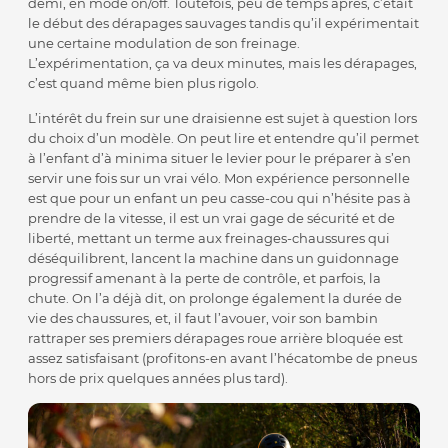
demi, en mode on/off. Toutefois, peu de temps après, c’était
le début des dérapages sauvages tandis qu’il expérimentait
une certaine modulation de son freinage.
L’expérimentation, ça va deux minutes, mais les dérapages,
c’est quand même bien plus rigolo.
L’intérêt du frein sur une draisienne est sujet à question lors
du choix d’un modèle. On peut lire et entendre qu’il permet
à l’enfant d’à minima situer le levier pour le préparer à s’en
servir une fois sur un vrai vélo. Mon expérience personnelle
est que pour un enfant un peu casse-cou qui n’hésite pas à
prendre de la vitesse, il est un vrai gage de sécurité et de
liberté, mettant un terme aux freinages-chaussures qui
déséquilibrent, lancent la machine dans un guidonnage
progressif amenant à la perte de contrôle, et parfois, la
chute. On l’a déjà dit, on prolonge également la durée de
vie des chaussures, et, il faut l’avouer, voir son bambin
rattraper ses premiers dérapages roue arrière bloquée est
assez satisfaisant (profitons-en avant l’hécatombe de pneus
hors de prix quelques années plus tard).