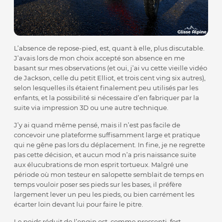
L’absence de repose-pied, est, quant à elle, plus discutable.
J’avais lors de mon choix accepté son absence en me
basant sur mes observations (et oui, j’ai vu cette vieille vidéo
de Jackson, celle du petit Elliot, et trois cent ving six autres),
selon lesquelles ils étaient finalement peu utilisés par les
enfants, et la possibilité si nécessaire d’en fabriquer par la
suite via impression 3D ou une autre technique.
J’y ai quand même pensé, mais il n’est pas facile de
concevoir une plateforme suffisamment large et pratique
qui ne gêne pas lors du déplacement. In fine, je ne regrette
pas cette décision, et aucun mod n’a pris naissance suite
aux élucubrations de mon esprit tortueux. Malgré une
période où mon testeur en salopette semblait de temps en
temps vouloir poser ses pieds sur les bases, il préfère
largement lever un peu les pieds, ou bien carrément les
écarter loin devant lui pour faire le pitre.
Le poids réduit de l’engin est, comme pressenti, fort