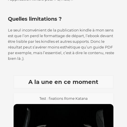
Quelles limitations ?
Le seul inconvénient de la publication kindle à mon sens
est que l’on perd le formattage de départ, l’ebook devant
être lisible par les kindles et autres supports. Donc le
résultat peut s’avérer moins esthétique qu’un guide PDF
par exemple, mais l’essentiel, c’est à dire le contenu, reste
bien là ;).
A la une en ce moment
Test : fixations Rome Katana