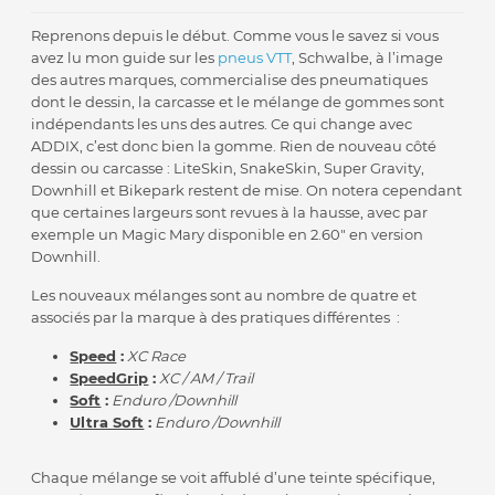
Reprenons depuis le début. Comme vous le savez si vous
avez lu mon guide sur les
pneus VTT
, Schwalbe, à l’image
des autres marques, commercialise des pneumatiques
dont le dessin, la carcasse et le mélange de gommes sont
indépendants les uns des autres. Ce qui change avec
ADDIX, c’est donc bien la gomme. Rien de nouveau côté
dessin ou carcasse : LiteSkin, SnakeSkin, Super Gravity,
Downhill et Bikepark restent de mise. On notera cependant
que certaines largeurs sont revues à la hausse, avec par
exemple un Magic Mary disponible en 2.60″ en version
Downhill.
Les nouveaux mélanges sont au nombre de quatre et
associés par la marque à des pratiques différentes :
Speed
:
XC Race
SpeedGrip
:
XC / AM / Trail
Soft
:
Enduro /Downhill
Ultra Soft
:
Enduro /Downhill
Chaque mélange se voit affublé d’une teinte spécifique,