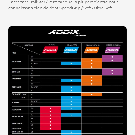
PaceStar / TrailStar / VertStar que la plupart d’entre nous
connaissons bien devient SpeedGrip / Soft / Ultra Soft.