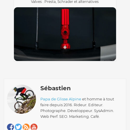
Valves : Presta, Schrader et alternatives
Sébastien
Papa de Glisse Alpine
et homme à tout
faire depuis 2016. Rideur. Editeur.
Photographe. Développeur. SysAdmin.
Web Perf. SEO. Marketing. Café.