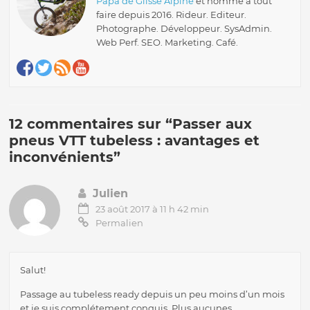
Papa de Glisse Alpine
et homme à tout
faire depuis 2016. Rideur. Editeur.
Photographe. Développeur. SysAdmin.
Web Perf. SEO. Marketing. Café.
12 commentaires sur “
Passer aux
pneus VTT tubeless : avantages et
inconvénients
”
Julien
23 août 2017 à 11 h 42 min
Permalien
Salut!
Passage au tubeless ready depuis un peu moins d’un mois
et je suis complétement conquis. Plus aucunes