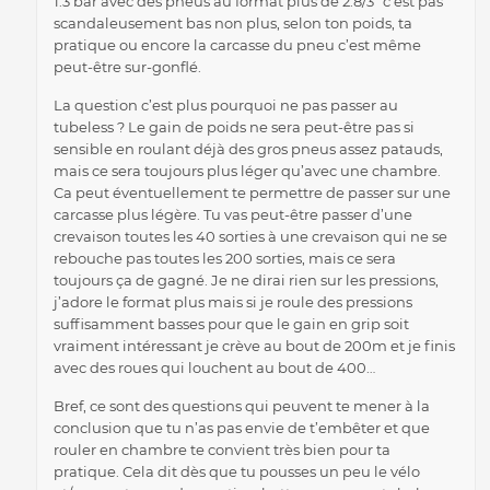
1.3 bar avec des pneus au format plus de 2.8/3″ c’est pas
scandaleusement bas non plus, selon ton poids, ta
pratique ou encore la carcasse du pneu c’est même
peut-être sur-gonflé.
La question c’est plus pourquoi ne pas passer au
tubeless ? Le gain de poids ne sera peut-être pas si
sensible en roulant déjà des gros pneus assez patauds,
mais ce sera toujours plus léger qu’avec une chambre.
Ca peut éventuellement te permettre de passer sur une
carcasse plus légère. Tu vas peut-être passer d’une
crevaison toutes les 40 sorties à une crevaison qui ne se
rebouche pas toutes les 200 sorties, mais ce sera
toujours ça de gagné. Je ne dirai rien sur les pressions,
j’adore le format plus mais si je roule des pressions
suffisamment basses pour que le gain en grip soit
vraiment intéressant je crève au bout de 200m et je finis
avec des roues qui louchent au bout de 400…
Bref, ce sont des questions qui peuvent te mener à la
conclusion que tu n’as pas envie de t’embêter et que
rouler en chambre te convient très bien pour ta
pratique. Cela dit dès que tu pousses un peu le vélo