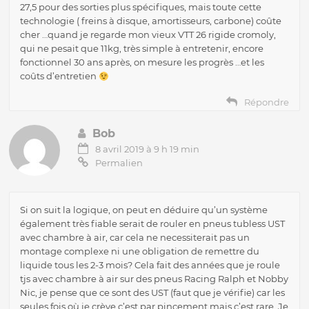
27,5 pour des sorties plus spécifiques, mais toute cette
technologie ( freins à disque, amortisseurs, carbone) coûte
cher …quand je regarde mon vieux VTT 26 rigide cromoly,
qui ne pesait que 11kg, très simple à entretenir, encore
fonctionnel 30 ans après, on mesure les progrès …et les
coûts d’entretien
Répondre
Bob
8 avril 2019 à 9 h 19 min
Permalien
Si on suit la logique, on peut en déduire qu’un système
également très fiable serait de rouler en pneus tubless UST
avec chambre à air, car cela ne necessiterait pas un
montage complexe ni une obligation de remettre du
liquide tous les 2-3 mois? Cela fait des années que je roule
tjs avec chambre à air sur des pneus Racing Ralph et Nobby
Nic, je pense que ce sont des UST (faut que je vérifie) car les
seules fois où je crève c’est par pincement mais c’est rare. Je