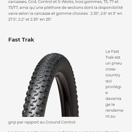
carcasses, Grid, Control et S-Works, trois gommes, T5, T7 et
T5/T7, ainsi qu’une pléthore de sections dont la disponibilité
varie selon la carcasse et gomme choisies : 2.35″, 2.6″ et 3″ en
27.5″, 2.2″ et 2.35″ en 29″.
Fast Trak
Le Fast
Trak est
un pneu
cross-
country
qui
privilégi
e
davanta
ge le
rendeme
nt au
grip par rapport au Ground Control.