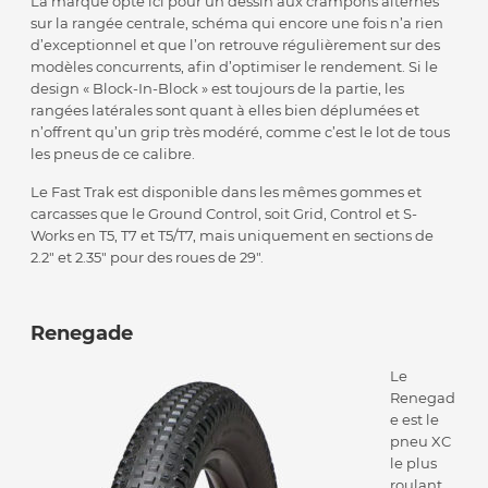
La marque opte ici pour un dessin aux crampons alternés
sur la rangée centrale, schéma qui encore une fois n’a rien
d’exceptionnel et que l’on retrouve régulièrement sur des
modèles concurrents, afin d’optimiser le rendement. Si le
design « Block-In-Block » est toujours de la partie, les
rangées latérales sont quant à elles bien déplumées et
n’offrent qu’un grip très modéré, comme c’est le lot de tous
les pneus de ce calibre.
Le Fast Trak est disponible dans les mêmes gommes et
carcasses que le Ground Control, soit Grid, Control et S-
Works en T5, T7 et T5/T7, mais uniquement en sections de
2.2″ et 2.35″ pour des roues de 29″.
Renegade
Le
Renegad
e est le
pneu XC
le plus
roulant