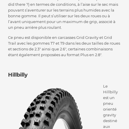
did there ?) en termes de conditions, à l’aise sur le sec mais
pouvant s’aventurer sur les terrains plus humides avec la
bonne gomme. Il peut s’utiliser sur les deux roues ou à
l’avant uniquement pour un maximum de grip, associé à
un pneu arrière plus roulant.
Ce pneu est disponible en carcasses Grid Gravity et Grid
Trail avec les gommes T7 et T9 dans les deux tailles de roues
et sections de 2.3″ ainsi que 2.6″, certaines combinaisons
étant également proposées au format Plus en 2.8″.
Hillbilly
Le
Hillbilly
est un
pneu
orienté
gravity
destiné
aux