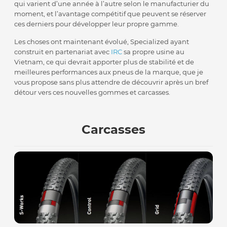
qui varient d’une année à l’autre selon le manufacturier du
moment, et l’avantage compétitif que peuvent se réserver
ces derniers pour développer leur propre gamme.
Les choses ont maintenant évolué, Specialized ayant
construit en partenariat avec
IRC
sa propre usine au
Vietnam, ce qui devrait apporter plus de stabilité et de
meilleures performances aux pneus de la marque, que je
vous propose sans plus attendre de découvrir après un bref
détour vers ces nouvelles gommes et carcasses.
Carcasses