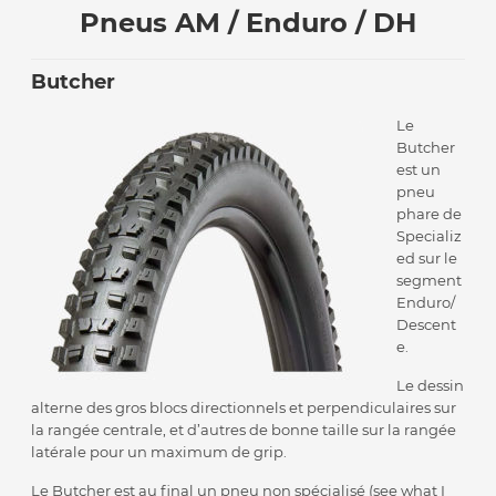
Pneus AM / Enduro / DH
Butcher
Le
Butcher
est un
pneu
phare de
Specializ
ed sur le
segment
Enduro/
Descent
e.
Le dessin
alterne des gros blocs directionnels et perpendiculaires sur
la rangée centrale, et d’autres de bonne taille sur la rangée
latérale pour un maximum de grip.
Le Butcher est au final un pneu non spécialisé (see what I