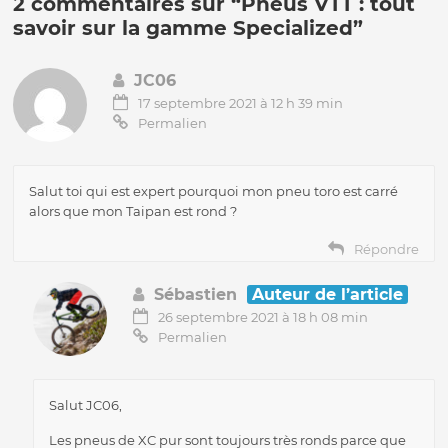
2 commentaires sur “
Pneus VTT : tout
savoir sur la gamme Specialized
”
JC06
17 septembre 2021 à 12 h 39 min
Permalien
Salut toi qui est expert pourquoi mon pneu toro est carré
alors que mon Taipan est rond ?
Répondre
Sébastien
Auteur de l’article
26 septembre 2021 à 18 h 08 min
Permalien
Salut JC06,
Les pneus de XC pur sont toujours très ronds parce que