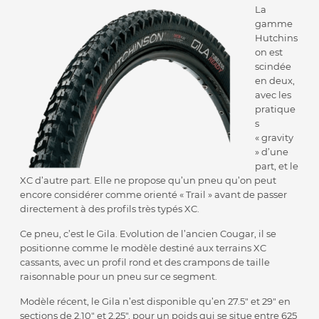
La
gamme
Hutchins
on est
scindée
en deux,
avec les
pratique
s
« gravity
» d’une
part, et le
XC d’autre part. Elle ne propose qu’un pneu qu’on peut
encore considérer comme orienté « Trail » avant de passer
directement à des profils très typés XC.
Ce pneu, c’est le Gila. Evolution de l’ancien Cougar, il se
positionne comme le modèle destiné aux terrains XC
cassants, avec un profil rond et des crampons de taille
raisonnable pour un pneu sur ce segment.
Modèle récent, le Gila n’est disponible qu’en 27.5″ et 29″ en
sections de 2.10″ et 2.25″, pour un poids qui se situe entre 625