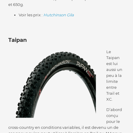
et 650g.
Voir les prix :
Hutchinson Gila
Taipan
Le
Taipan
est lui
aussi un
peu à la
limite
entre
Trail et
XC.
D’abord
conçu
pour le
cross-country en conditions variables, il est devenu un de