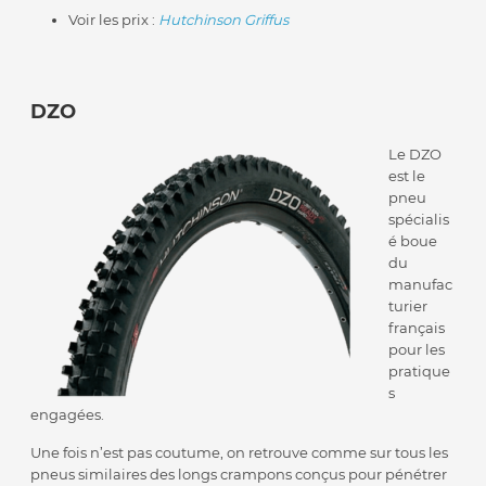
Voir les prix :
Hutchinson Griffus
DZO
Le DZO
est le
pneu
spécialis
é boue
du
manufac
turier
français
pour les
pratique
s
engagées.
Une fois n’est pas coutume, on retrouve comme sur tous les
pneus similaires des longs crampons conçus pour pénétrer