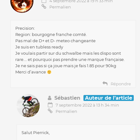
4 septembre 2022 à 19 h 33 min
Permalien
Precision:
Region: bourgogne franche comté.
Pas mal de D+ et D- meteo changeante
Je suis en tubless ready
Je voulais partir sur du schwalbe mais les dispo sont
rare…. et pourquoi pas prendre une marque française.
Je ne sais pas si ça joue mais je fais 1.85 pour 90kg
Merci d’avance
Répondre
Sébastien
Auteur de l’article
7 septembre 2022 à 13 h 34 min
Permalien
Salut Pierrick,