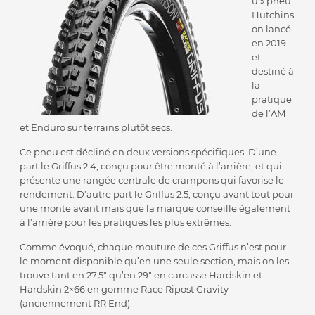
u » pneu
Hutchins
on lancé
en 2019
et
destiné à
la
pratique
de l’AM
et Enduro sur terrains plutôt secs.
Ce pneu est décliné en deux versions spécifiques. D’une
part le Griffus 2.4, conçu pour être monté à l’arrière, et qui
présente une rangée centrale de crampons qui favorise le
rendement. D’autre part le Griffus 2.5, conçu avant tout pour
une monte avant mais que la marque conseille également
à l’arrière pour les pratiques les plus extrêmes.
Comme évoqué, chaque mouture de ces Griffus n’est pour
le moment disponible qu’en une seule section, mais on les
trouve tant en 27.5″ qu’en 29″ en carcasse Hardskin et
Hardskin 2×66 en gomme Race Ripost Gravity
(anciennement RR End).