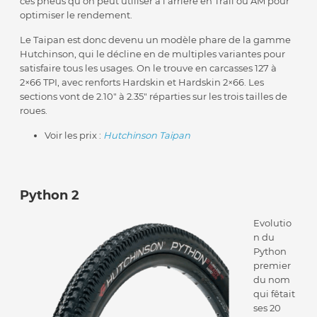
ces pneus qu’on peut utiliser à l’arrière en Trail ou AM pour
optimiser le rendement.
Le Taipan est donc devenu un modèle phare de la gamme
Hutchinson, qui le décline en de multiples variantes pour
satisfaire tous les usages. On le trouve en carcasses 127 à
2×66 TPI, avec renforts Hardskin et Hardskin 2×66. Les
sections vont de 2.10″ à 2.35″ réparties sur les trois tailles de
roues.
Voir les prix :
Hutchinson Taipan
Python 2
Evolutio
n du
Python
premier
du nom
qui fêtait
ses 20