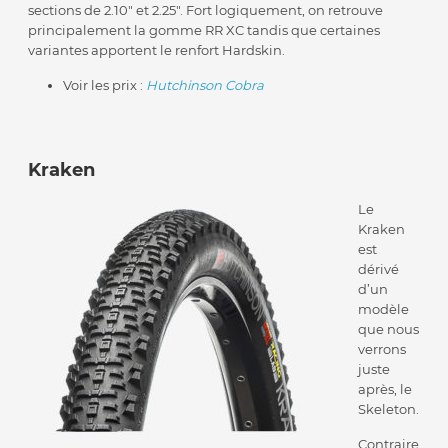
sections de 2.10″ et 2.25″. Fort logiquement, on retrouve
principalement la gomme RR XC tandis que certaines
variantes apportent le renfort Hardskin.
Voir les prix :
Hutchinson Cobra
Kraken
Le
Kraken
est
dérivé
d’un
modèle
que nous
verrons
juste
après, le
Skeleton.
Contraire