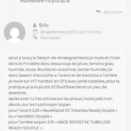
maintenant! Y a plus qu’à!
Répondre
Eric
28 septembre 2021 à 22 h 47 min
Permalien
salut a tous j’ai besoin de renseignements je roule en hiver
dans le Finistère donc beaucoup de pluie, terrains gras,
humide, boue, feuilles en automne, rocher humide j’ai
donc besoin d’accroche a l’avant et de tractions a l’arrière .
je roule sur VTT hardtail en 27.5 avec jante tubeless, pour la
pratique je suis plutôt XC/trail/freeride et un peu de
descente.
Après avoir lu t’es articles sur les pneus j’avais jeté mon
dévolu sur les hutchinson taipan
pour l’avant 2,25 « RaceRipost XC Tubeless Ready Souple »
ou « HardSkin Souple »
pour l’arrière taipan 2.10 « RACE RIPOST XC TUBELESS
READY SOUPLE »