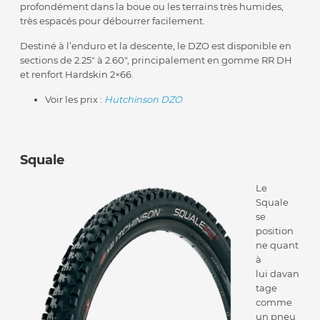
profondément dans la boue ou les terrains très humides,
très espacés pour débourrer facilement.
Destiné à l’enduro et la descente, le DZO est disponible en
sections de 2.25″ à 2.60″, principalement en gomme RR DH
et renfort Hardskin 2×66.
Voir les prix :
Hutchinson DZO
Squale
Le
Squale
se
position
ne quant
à
lui davan
tage
comme
un pneu