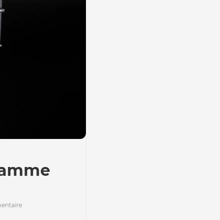
 gamme
ntaire