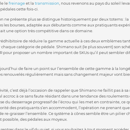
le le
freinage
et la
transmission
, nous revenons au pays du soleil levan
édales cette fois-ci.
 ne présente plus se distingue historiquement par deux totems : l
tes les bourses, adaptée aux débutants comme aux pratiquants expéri
uait une option très compétitive dans ce domaine.
 rédhibitoire de réduire la gamme actuelle à ces deux emblèmes tant
r chaque catégorie de pédale. Shimano suit (le plus souvent) son sch
 pour proposer un nombre important de SKUs qu’il peut sembler diff
jourd’hui de faire un point sur l’ensemble de cette gamme à la long
s renouvelés régulièrement mais sans changement majeur vont bient
ité, c’est déjà l’occasion de rappeler que Shimano ne faillit pas à sa
ul accroc à ce sans faute résidant dans une tendance des roulements
use du desserrage progressif de l’écrou qui les met en contrainte, ce 
orité des pratiquants s’en accommodent, l’opération ne prenant qu
e re-graisser l’ensemble. Ce système à cônes semble être un pilier 
st possible, des pédales aux moyeux.
entrer dans le vif du sujet, si vous souhaitez à tout moment accéder a