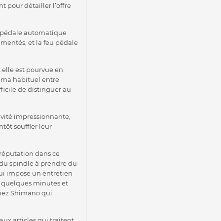
t pour détailler l’offre
a pédale automatique
mentés, et la feu pédale
 elle est pourvue en
éma habituel entre
icile de distinguer au
évité impressionnante,
ôt souffler leur
 réputation dans ce
 du spindle à prendre du
qui impose un entretien
e quelques minutes et
chez Shimano qui
ux articles qui traitent