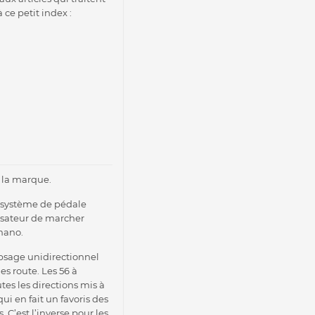
ce petit index :
e la marque.
 système de pédale
isateur de marcher
mano.
lipsage unidirectionnel
es route. Les 56 à
tes les directions mis à
qui en fait un favoris des
 C’est l’inverse pour les