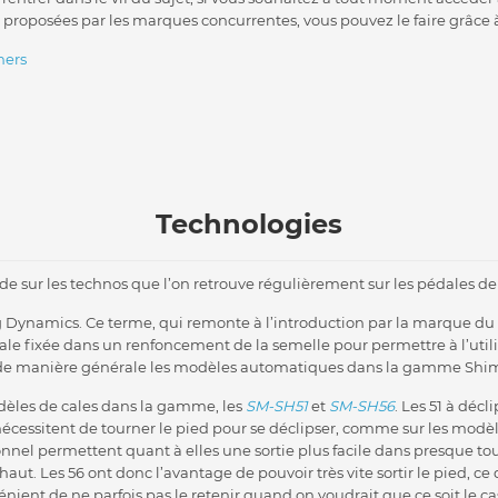
oposées par les marques concurrentes, vous pouvez le faire grâce à 
hers
Technologies
ide sur les technos que l’on retrouve régulièrement sur les pédales d
Dynamics. Ce terme, qui remonte à l’introduction par la marque du
le fixée dans un renfoncement de la semelle pour permettre à l’util
de manière générale les modèles automatiques dans la gamme Shi
dèles de cales dans la gamme, les
SM-SH51
et
SM-SH56
. Les 51 à déc
nécessitent de tourner le pied pour se déclipser, comme sur les modèl
nnel permettent quant à elles une sortie plus facile dans presque tou
aut. Les 56 ont donc l’avantage de pouvoir très vite sortir le pied, ce 
nient de ne parfois pas le retenir quand on voudrait que ce soit le cas.