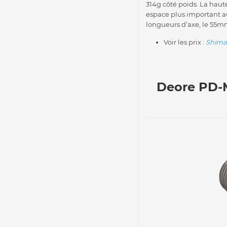
314g côté poids. La hau
espace plus important au
longueurs d’axe, le 55mm
Voir les prix :
Shima
Deore PD-M