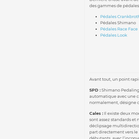
des gammes de pédales pr
Pédales Crankbrot
Pédales Shimano
Pédales Race Face
Pédales Look
Avant tout, un point rap
SPD :
Shimano Pedaling 
automatique avec une ca
normalement, désigne 
Cales :
Il existe deux mo
sont assez standards et 
déclipsage multidirectio
part directement vers le h
débutants, avec l’inconvé