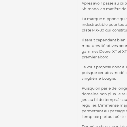
Après avoir passé au crib
Shimano, en matière de p
La marque nippone qu’on
indestructible pour tou
plate MX-80 qui constit
Il serait cependant bien
moutures itératives pou
gammes Deore, XT et XTR
premier abord.
Je vous propose donc au
puisque certains modèle
vingtième bougie.
Puisqu’on parle de longév
domaine non plus, le se
jeu au fil du temps à ca
régulier. L’immense maj
permettant au passage d
l’emploie partout où c’e
Dernière chose avant de r