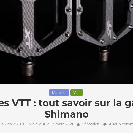
Matériel
VTT
es VTT : tout savoir sur la
Shimano
 le 2 août 2020
| Mis à jour le 23 mars 2021
Sébastien
Aucun comme