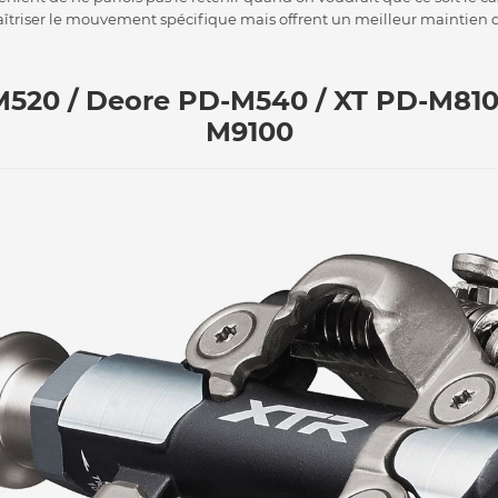
triser le mouvement spécifique mais offrent un meilleur maintien da
520 / Deore PD-M540 / XT PD-M810
M9100