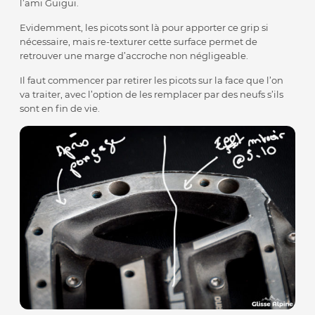
l’ami Guigui.
Evidemment, les picots sont là pour apporter ce grip si
nécessaire, mais re-texturer cette surface permet de
retrouver une marge d’accroche non négligeable.
Il faut commencer par retirer les picots sur la face que l’on
va traiter, avec l’option de les remplacer par des neufs s’ils
sont en fin de vie.