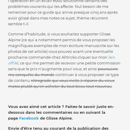
l’opération en un éclair et/ou solutionné certains des
problèmes courants qui les affecte. Nul besoin de me
remercier pour ce guide qui arrive presque cinq ans après
avoir glissé dans mes notes ce sujet, thème récurrent
semble t-il.
Comme d’habitude, si vous souhaitez supporter Glisse
Alpine (ce qui a notamment permis de vous proposer les
magnifiques exemples de mon écriture manuscrite sur les
photos de cet article) vous pouvez avant une éventuelle
prochaine commande chez Alltricks cliquer sur mon
lien
affilié
, ce qui me permet de recevoir une petite commission
sans que le prix n’augmente pour vous, et ainsi
poursuivre
ma conquête du monde
continuer à vous proposer ce type
de contenu
rétrograde qui vous incite à réparer du vieux
matos plutôt qu’en acheter du tout beau tout nouveau
.
Vous avez aimé cet article ? Faites-le savoir juste en-
dessous dans les commentaires ou en suivant la
page
Facebook
de Glisse Alpine.
Envie d’être tenu au courant de la publication des