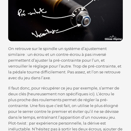
On retrouve sur le spindle un système d’ajustement
similaire : un écrou et un contre-écrou à pas inversé
permettent d’ajuster la pré-contrainte pour l’un, et
verrouiller le réglage pour l’autre. Trop de pré-contrainte, et
la pédale tourne difficilement. Pas assez, et l’on se retrouve
avec du jeu dans l’axe.
Il faut donc, pour récupérer ce jeu par exemple, s’armer de
deux clés (heureusement non spécifiques ici). L’écrou le
plus proche des roulements permet de régler la pré-
contrainte. Une fois que c’est fait, on utilise le plus éloigné
pour le serrer contre le premier et éviter qu’il ne se dévisse
dans le temps, entraînant l’apparition d’un nouveau jeu.
Plot-twist : par expérience personnelle, la dérive est
inéluctable. N’hésitez pas à sortir les deux écrous, ajouter de