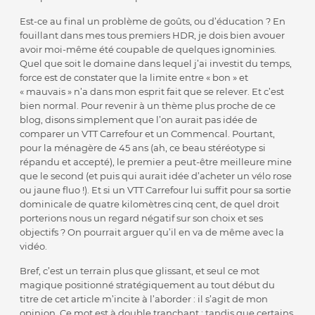
Est-ce au final un problème de goûts, ou d’éducation ? En
fouillant dans mes tous premiers HDR, je dois bien avouer
avoir moi-même été coupable de quelques ignominies.
Quel que soit le domaine dans lequel j’ai investit du temps,
force est de constater que la limite entre « bon » et
« mauvais » n’a dans mon esprit fait que se relever. Et c’est
bien normal. Pour revenir à un thème plus proche de ce
blog, disons simplement que l’on aurait pas idée de
comparer un VTT Carrefour et un Commencal. Pourtant,
pour la ménagère de 45 ans (ah, ce beau stéréotype si
répandu et accepté), le premier a peut-être meilleure mine
que le second (et puis qui aurait idée d’acheter un vélo rose
ou jaune fluo !). Et si un VTT Carrefour lui suffit pour sa sortie
dominicale de quatre kilomètres cinq cent, de quel droit
porterions nous un regard négatif sur son choix et ses
objectifs ? On pourrait arguer qu’il en va de même avec la
vidéo.
Bref, c’est un terrain plus que glissant, et seul ce mot
magique positionné stratégiquement au tout début du
titre de cet article m’incite à l’aborder : il s’agit de mon
opinion. Ce mot est à double tranchant : tandis que certains