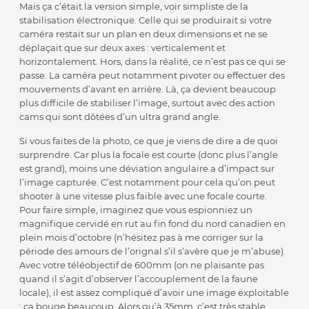
Mais ça c’était la version simple, voir simpliste de la
stabilisation électronique. Celle qui se produirait si votre
caméra restait sur un plan en deux dimensions et ne se
déplaçait que sur deux axes : verticalement et
horizontalement. Hors, dans la réalité, ce n’est pas ce qui se
passe. La caméra peut notamment pivoter ou effectuer des
mouvements d’avant en arrière. Là, ça devient beaucoup
plus difficile de stabiliser l’image, surtout avec des action
cams qui sont dôtées d’un ultra grand angle.
Si vous faites de la photo, ce que je viens de dire a de quoi
surprendre. Car plus la focale est courte (donc plus l’angle
est grand), moins une déviation angulaire a d’impact sur
l’image capturée. C’est notamment pour cela qu’on peut
shooter à une vitesse plus faible avec une focale courte.
Pour faire simple, imaginez que vous espionniez un
magnifique cervidé en rut au fin fond du nord canadien en
plein mois d’octobre (n’hésitez pas à me corriger sur la
période des amours de l’orignal s’il s’avère que je m’abuse).
Avec votre téléobjectif de 600mm (on ne plaisante pas
quand il s’agit d’observer l’accouplement de la faune
locale), il est assez compliqué d’avoir une image exploitable
: ça bouge beaucoup. Alors qu’à 35mm, c’est très stable.