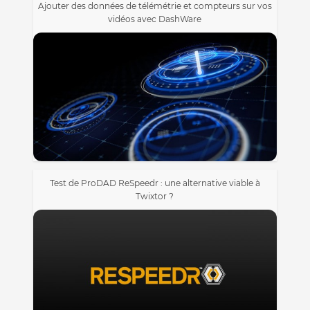
Ajouter des données de télémétrie et compteurs sur vos
vidéos avec DashWare
Test de ProDAD ReSpeedr : une alternative viable à
Twixtor ?