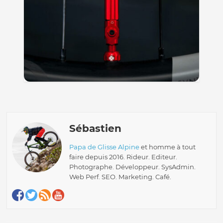
Sébastien
Papa de Glisse Alpine
et homme à tout
faire depuis 2016. Rideur. Editeur.
Photographe. Développeur. SysAdmin.
Web Perf. SEO. Marketing. Café.