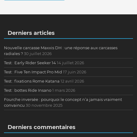
Derniers articles
Nouvelle carcasse Maxxis DH : une réponse aux carcasses
radiales ?
30 juillet 2026
Test : Early Rider Seeker 14
14 juillet 2026
Test : Five Ten Impact Pro Mid
17 juin 2026
Test : fixations Rome Katana
12 avril 2026
Test : bottes Ride Insano
1 mars 2026
Fourche inversée : pourquoi le concept n’a jamais vraiment
convaincu
30 novembre 2025
Derniers commentaires