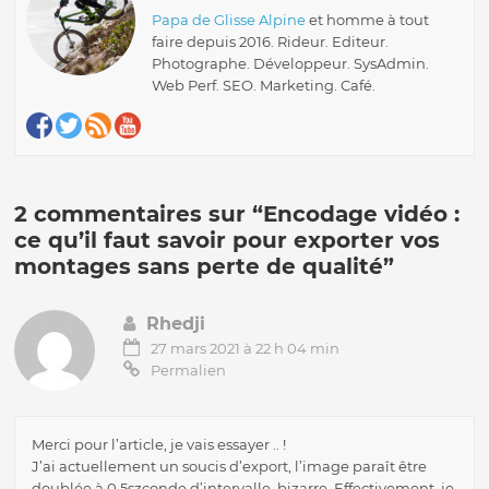
Papa de Glisse Alpine
et homme à tout
faire depuis 2016. Rideur. Editeur.
Photographe. Développeur. SysAdmin.
Web Perf. SEO. Marketing. Café.
2 commentaires sur “
Encodage vidéo :
ce qu’il faut savoir pour exporter vos
montages sans perte de qualité
”
Rhedji
27 mars 2021 à 22 h 04 min
Permalien
Merci pour l’article, je vais essayer .. !
J’ai actuellement un soucis d’export, l’image paraît être
doublée à 0,5szconde d’intervalle, bizarre. Effectivement, je