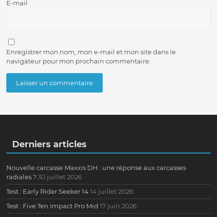
E-mail
Enregistrer mon nom, mon e-mail et mon site dans le
navigateur pour mon prochain commentaire.
Derniers articles
Nouvelle carcasse Maxxis DH : une réponse aux carcasses
radiales ?
30 juillet 2026
Test : Early Rider Seeker 14
14 juillet 2026
Test : Five Ten Impact Pro Mid
17 juin 2026