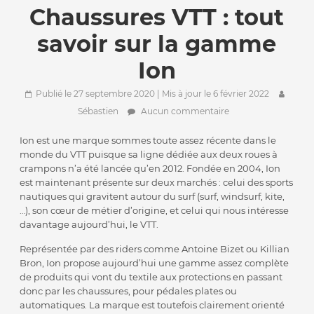
Chaussures VTT : tout
savoir sur la gamme
Ion
Publié le 27 septembre 2020
| Mis à jour le 6 février 2022
Sébastien
Aucun commentaire
Ion est une marque sommes toute assez récente dans le
monde du VTT puisque sa ligne dédiée aux deux roues à
crampons n’a été lancée qu’en 2012. Fondée en 2004, Ion
est maintenant présente sur deux marchés : celui des sports
nautiques qui gravitent autour du surf (surf, windsurf, kite,
…), son cœur de métier d’origine, et celui qui nous intéresse
davantage aujourd’hui, le VTT.
Représentée par des riders comme Antoine Bizet ou Killian
Bron, Ion propose aujourd’hui une gamme assez complète
de produits qui vont du textile aux protections en passant
donc par les chaussures, pour pédales plates ou
automatiques. La marque est toutefois clairement orienté