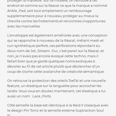
protéger la malléole. Sur ce modèle, on retrouve à cet
endroit et comme sur la Rascal ce que la marque a nommé
Ankle_Pad, soit tout simplement un rembourrage
supplémentaire pour à nouveau protéger au mieux la
cheville contre les frottements et rencontres inopportunes
avec les manivelles.
L’enveloppe est également améliorée avec une conception
qui se rapproche à nouveau de la Rascal, mêlant mesh et
cuir synthétique perforé, ces perforations répondant au
doux nom de Jet_Stream. Oui, c’est pareil sur la Rascal, et
non, je n’avais pas encore évoqué cette techno, mais il
fallait bien que je garde quelques noms exotiques à
dévoiler au fil de cet article plutôt que déclencher d’un
coup de cloche cette avalanche de créativité sémantique.
On retrouve la protection des orteils ToeTal et une nouvelle
feature, un élastique sur la languette pour accrocher les
lacets. Vous vous en doutez maintenant, cet élastique a lui
aussi un nom : Lace_Ports.
Côté semelle la base est identique à la Raid II classique avec
le design Pin Tonic et la semelle externe Suptraction Soul
FL.