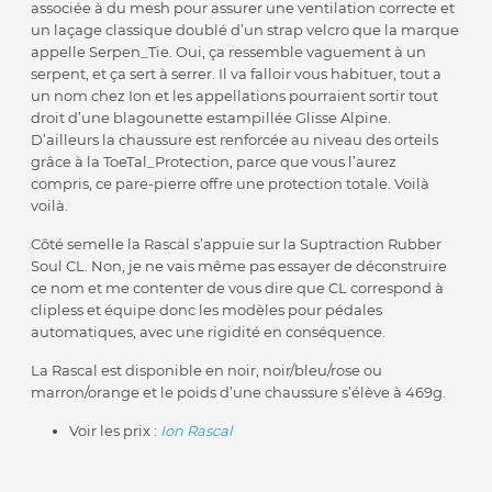
associée à du mesh pour assurer une ventilation correcte et
un laçage classique doublé d’un strap velcro que la marque
appelle Serpen_Tie. Oui, ça ressemble vaguement à un
serpent, et ça sert à serrer. Il va falloir vous habituer, tout a
un nom chez Ion et les appellations pourraient sortir tout
droit d’une blagounette estampillée Glisse Alpine.
D’ailleurs la chaussure est renforcée au niveau des orteils
grâce à la ToeTal_Protection, parce que vous l’aurez
compris, ce pare-pierre offre une protection totale. Voilà
voilà.
Côté semelle la Rascal s’appuie sur la Suptraction Rubber
Soul CL. Non, je ne vais même pas essayer de déconstruire
ce nom et me contenter de vous dire que CL correspond à
clipless et équipe donc les modèles pour pédales
automatiques, avec une rigidité en conséquence.
La Rascal est disponible en noir, noir/bleu/rose ou
marron/orange et le poids d’une chaussure s’élève à 469g.
Voir les prix :
Ion Rascal