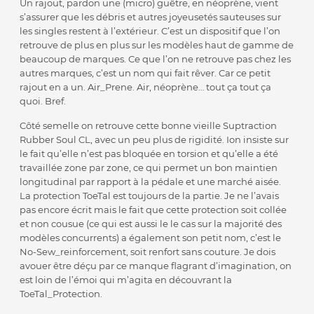
Un rajout, pardon une (micro) guêtre, en néoprène, vient
s’assurer que les débris et autres joyeusetés sauteuses sur
les singles restent à l’extérieur. C’est un dispositif que l’on
retrouve de plus en plus sur les modèles haut de gamme de
beaucoup de marques. Ce que l’on ne retrouve pas chez les
autres marques, c’est un nom qui fait rêver. Car ce petit
rajout en a un. Air_Prene. Air, néoprène… tout ça tout ça
quoi. Bref.
Côté semelle on retrouve cette bonne vieille Suptraction
Rubber Soul CL, avec un peu plus de rigidité. Ion insiste sur
le fait qu’elle n’est pas bloquée en torsion et qu’elle a été
travaillée zone par zone, ce qui permet un bon maintien
longitudinal par rapport à la pédale et une marché aisée.
La protection ToeTal est toujours de la partie. Je ne l’avais
pas encore écrit mais le fait que cette protection soit collée
et non cousue (ce qui est aussi le le cas sur la majorité des
modèles concurrents) a également son petit nom, c’est le
No-Sew_reinforcement, soit renfort sans couture. Je dois
avouer être déçu par ce manque flagrant d’imagination, on
est loin de l’émoi qui m’agita en découvrant la
ToeTal_Protection.