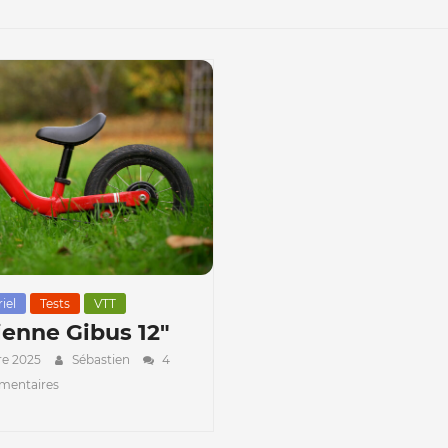
iel
Tests
VTT
sienne Gibus 12″
re 2025
Sébastien
4
entaires