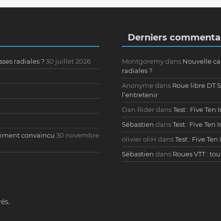
Derniers commenta
ses radiales ?
30 juillet 2026
Montgoremy
dans
Nouvelle ca
radiales ?
Anonyme
dans
Roue libre DT 
l’entretenir
Dan Rider
dans
Test : Five Ten
Sébastien
dans
Test : Five Ten
raiment convaincu
30 novembre
olivier oliH
dans
Test : Five Te
Sébastien
dans
Roues VTT : to
vés.