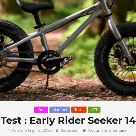
Kids
Matériel
Tests
VTT
Test : Early Rider Seeker 14
Publié le 14 juillet 2026
Sébastien
Aucun commentaire