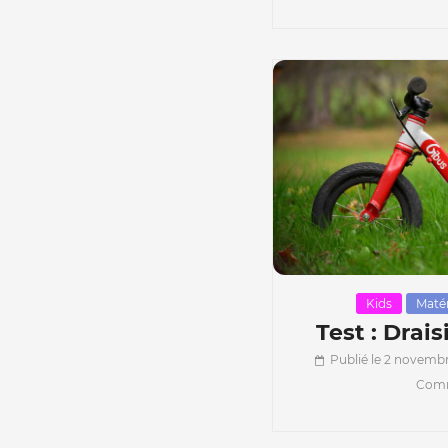
Kids
Matér
Test : Drai
Publié le 2 novemb
Comm