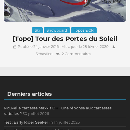
Ski
Snowboard
Topos & CR
[Topo] Tour des Portes du Soleil
Publié le 24 janvier 2016
| Mis à jour le 28 février 2020
Sébastien
2 Commentaires
Derniers articles
Nouvelle carcasse Maxxis DH : une réponse aux carcasses
radiales ?
30 juillet 2026
Test : Early Rider Seeker 14
14 juillet 2026