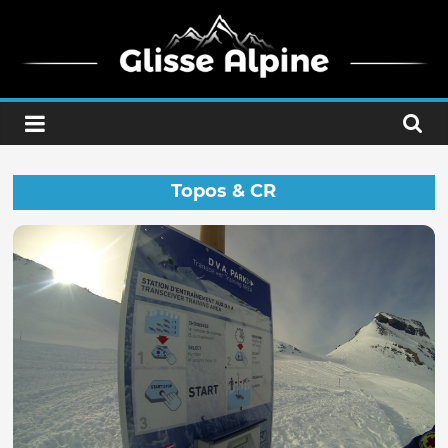
Passer
au
contenu
Glisse
Alpine
Topos & CR
Ride
the
mountain