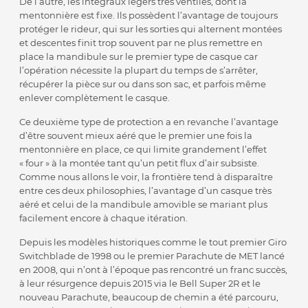
De l’autre, les intégraux légers très ventilés, dont la
mentonnière est fixe. Ils possèdent l’avantage de toujours
protéger le rideur, qui sur les sorties qui alternent montées
et descentes finit trop souvent par ne plus remettre en
place la mandibule sur le premier type de casque car
l’opération nécessite la plupart du temps de s’arrêter,
récupérer la pièce sur ou dans son sac, et parfois même
enlever complètement le casque.
Ce deuxième type de protection a en revanche l’avantage
d’être souvent mieux aéré que le premier une fois la
mentonnière en place, ce qui limite grandement l’effet
« four » à la montée tant qu’un petit flux d’air subsiste.
Comme nous allons le voir, la frontière tend à disparaître
entre ces deux philosophies, l’avantage d’un casque très
aéré et celui de la mandibule amovible se mariant plus
facilement encore à chaque itération.
Depuis les modèles historiques comme le tout premier Giro
Switchblade de 1998 ou le premier Parachute de MET lancé
en 2008, qui n’ont à l’époque pas rencontré un franc succès,
à leur résurgence depuis 2015 via le Bell Super 2R et le
nouveau Parachute, beaucoup de chemin a été parcouru,