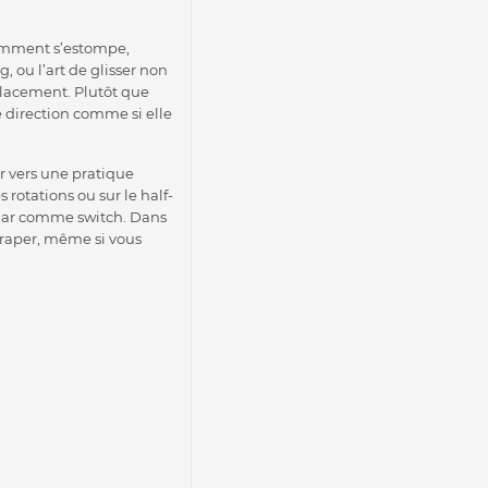
demment s’estompe,
, ou l’art de glisser non
placement. Plutôt que
de direction comme si elle
er vers une pratique
 rotations ou sur le half-
ular comme switch. Dans
éraper, même si vous