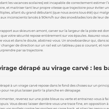
nt les vacances scolaires) est incapable de correctement estimer l’é
oire, et maitriser tant leur propre vitesse que trajectoire pour éviter un
ples, allant du grand débutant (que nous avons tous été) qui malgr
, aux inconscients lancés à 90km/h sur des snowblades lors de leur 
 rapport aux skieurs en amont, carver sur la largeur de la piste est d
r que votre sécurité repose entièrement sur vos épaules. Assurez-v
re vous et dans le doute, abstinez-vous. Un snowboardeur qui, dans son
 changer de direction sur un rail est un tableau pas si courant, et no
urprendre par sa trajectoire.
irage dérapé au virage carvé : les 
érapé à un virage carvé repose dans le fond des choses sur un princ
re pour ne plus laisser partir la planche en dérapage.
enter, revenez sur une piste bleue ou verte et entrainez-vous à fai
puis. Vous devez laisser derrière vous une trace fine, en opposition à
n vos mollets contre les spoilers en carre back, et pliez les genoux 