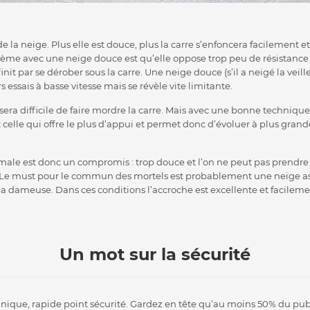
de la neige. Plus elle est douce, plus la carre s’enfoncera facilement
lème avec une neige douce est qu’elle oppose trop peu de résistance
nit par se dérober sous la carre. Une neige douce (s’il a neigé la veil
s essais à basse vitesse mais se révèle vite limitante.
il sera difficile de faire mordre la carre. Mais avec une bonne techniqu
 celle qui offre le plus d’appui et permet donc d’évoluer à plus grand
male est donc un compromis : trop douce et l’on ne peut pas prendre 
t. Le must pour le commun des mortels est probablement une neige as
e la dameuse. Dans ces conditions l’accroche est excellente et facilem
Un mot sur la sécurité
hnique, rapide point sécurité. Gardez en tête qu’au moins 50% du pub