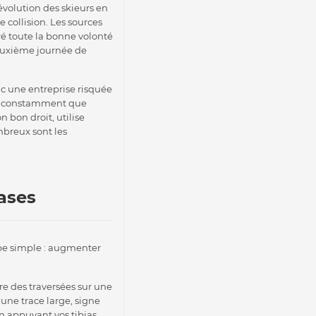
volution des skieurs en
e collision. Les sources
é toute la bonne volonté
deuxième journée de
onc une entreprise risquée
ous constamment que
 bon droit, utilise
mbreux sont les
bases
ipe simple : augmenter
re des traversées sur une
 une trace large, signe
en appuyant vos tibias