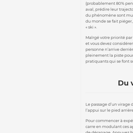
(probablement 80% penda
aval, prédire leur traject
du phénomène sont multi
du monde se fait piéger
« ski ».
Malrgé votre priorité par
et vous devez considére
personne n’arrive derriè
pleinement la piste pour
pratiquants qui se font s
Du v
Le passage d’un virage d
l’appui sur le pied arriè
Pour commencer à expérim
carre en modulant ces ap
de dérapage. Appuyez bie