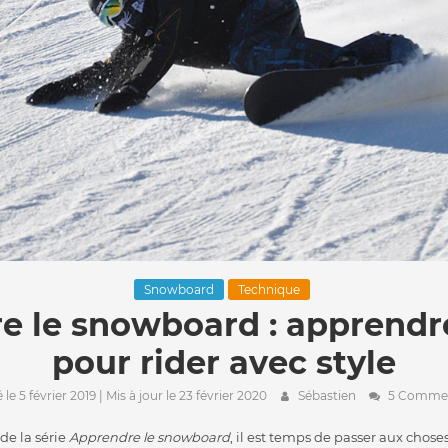
Snowboard
Technique
e le snowboard : apprendre
pour rider avec style
 le 5 février 2019
| Mis à jour le 23 février 2020
Sébastien
5 Commen
de la série
Apprendre le snowboard
, il est temps de passer aux choses