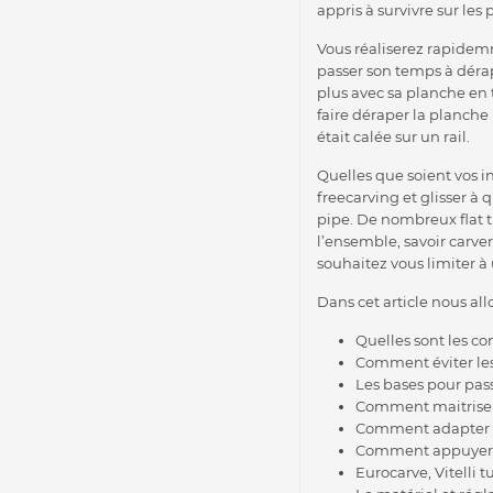
appris à survivre sur les 
Vous réaliserez rapidem
passer son temps à dérape
plus avec sa planche en 
faire déraper la planche 
était calée sur un rail.
Quelles que soient vos in
freecarving et glisser à 
pipe. De nombreux flat 
l’ensemble, savoir carv
souhaitez vous limiter à 
Dans cet article nous all
Quelles sont les co
Comment éviter les
Les bases pour pas
Comment maitriser 
Comment adapter se
Comment appuyer se
Eurocarve, Vitelli 