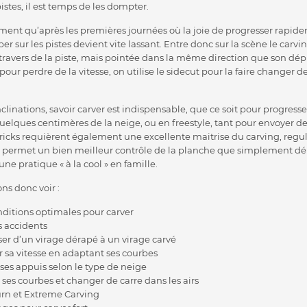
pistes, il est temps de les dompter.
ment qu’après les premières journées où la joie de progresser rapi
r sur les pistes devient vite lassant. Entre donc sur la scène le carving
travers de la piste, mais pointée dans la même direction que son dé
pour perdre de la vitesse, on utilise le sidecut pour la faire changer 
clinations, savoir carver est indispensable, que ce soit pour progress
quelques centimères de la neige, ou en freestyle, tant pour envoyer des
tricks requièrent également une excellente maitrise du carving, reg
er permet un bien meilleur contrôle de la planche que simplement d
une pratique « à la cool » en famille.
ons donc voir :
nditions optimales pour carver
 accidents
ser d’un virage dérapé à un virage carvé
sa vitesse en adaptant ses courbes
s appuis selon le type de neige
s courbes et changer de carre dans les airs
turn et Extreme Carving