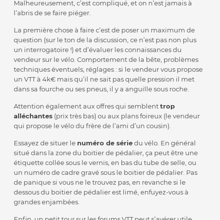
Malheureusement, c’est compliqué, et on n’est jamais à
l’abris de se faire piéger.
La première chose à faire c’est de poser un maximum de
question (sur le ton de la discussion, ce n’est pas non plus
un interrogatoire !) et d’évaluer les connaissances du
vendeur sur le vélo. Comportement de la bête, problèmes
techniques éventuels, réglages : si le vendeur vous propose
un VTT à 4k€ mais qu’il ne sait pas quelle pression il met
dans sa fourche ou ses pneus, il y a anguille sous roche.
Attention également aux offres qui semblent
trop
alléchantes
(prix très bas) ou aux plans foireux (le vendeur
qui propose le vélo du frère de l’ami d’un cousin).
Essayez de situer le
numéro de série
du vélo. En général
situé dans la zone du boitier de pédalier, ça peut être une
étiquette collée sous le vernis, en bas du tube de selle, ou
un numéro de cadre gravé sous le boitier de pédalier. Pas
de panique si vous ne le trouvez pas, en revanche si le
dessous du boitier de pédalier est limé, enfuyez-vous à
grandes enjambées.
Enfin, un petit tour sur les forums VTT peut s’avérer utile.