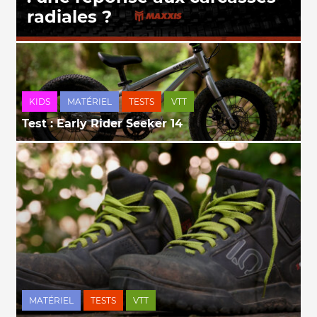
radiales ?
KIDS
MATÉRIEL
TESTS
VTT
Test : Early Rider Seeker 14
MATÉRIEL
TESTS
VTT