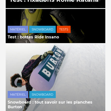
MATÉRIEL
SNOWBOARD
TESTS
Test : bottes Ride Insano
MATÉRIEL
SNOWBOARD
Snowboard : tout savoir sur les planches
Burton