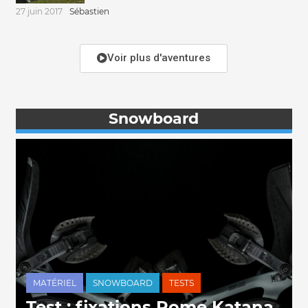
27 juin 2017
Sébastien
Voir plus d'aventures
Snowboard
MATÉRIEL
SNOWBOARD
TESTS
Test : fixations Rome Katana